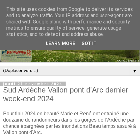
This site uses cookies from Google to deliver its services
and to analyze traffic. Your IP address and user-agent are
shared with Google along with performance and security
metrics to ensure quality of service, generate usage
statistics, and to detect and address abuse.
LEARN MORE
GOT IT
▼
jeudi 21 novembre 2024
Sud Ardèche Vallon pont d'Arc dernier
week-end 2024
Pour finir 2024 en beauté Marie et René ont entrainé une
douzaine de randonneurs dans les gorges de l’Ardèche par
chance épargnées par les inondations Beau temps assuré à
Vallon pont d'Arc.