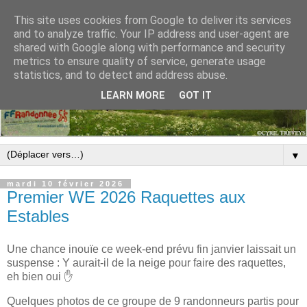
This site uses cookies from Google to deliver its services
and to analyze traffic. Your IP address and user-agent are
shared with Google along with performance and security
metrics to ensure quality of service, generate usage
statistics, and to detect and address abuse.
LEARN MORE
GOT IT
▼
mardi 10 février 2026
Premier WE 2026 Raquettes aux
Estables
Une chance inouïe ce week-end prévu fin janvier laissait un
suspense : Y aurait-il de la neige pour faire des raquettes,
eh bien oui ✋
Quelques photos de ce groupe de 9 randonneurs partis pour